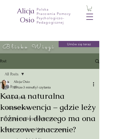
Alicja
Polska
Pracownia Pomocy
Osio
Psychologiczo-
Pedagogicznej
Umów się teraz
Blisko Więzi
Post
All Posts
Alicja Osio
All Posts
25 cze
3 minut(y) czytania
Kara a naturalna
Terapia pary
konsekwencja – gdzie leży
Terapia traumy
różnica i dlaczego ma ona
Trauma międzypokoleniowa
kluczowe znaczenie?
bezpieczenstwo ukladu nerwowego