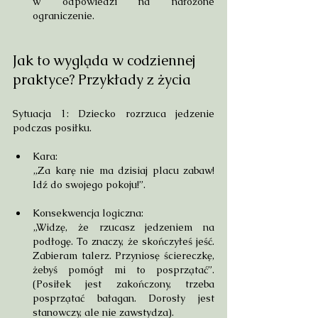
w odpowiedzi na nałożone 
ograniczenie.
Jak to wygląda w codziennej 
praktyce? Przykłady z życia
Sytuacja 1: Dziecko rozrzuca jedzenie 
podczas posiłku.
Kara: 
„Za karę nie ma dzisiaj placu zabaw! 
Idź do swojego pokoju!”.
Konsekwencja logiczna: 
„Widzę, że rzucasz jedzeniem na 
podłogę. To znaczy, że skończyłeś jeść. 
Zabieram talerz. Przyniosę ściereczkę, 
żebyś pomógł mi to posprzątać”. 
(Posiłek jest zakończony, trzeba 
posprzątać bałagan. Dorosły jest 
stanowczy, ale nie zawstydza).