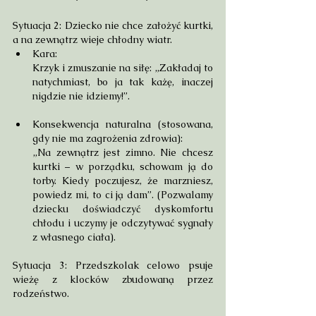
Sytuacja 2: Dziecko nie chce założyć kurtki, 
a na zewnątrz wieje chłodny wiatr.
Kara: 
Krzyk i zmuszanie na siłę: „Zakładaj to 
natychmiast, bo ja tak każę, inaczej 
nigdzie nie idziemy!”.
Konsekwencja naturalna (stosowana, 
gdy nie ma zagrożenia zdrowia): 
„Na zewnątrz jest zimno. Nie chcesz 
kurtki – w porządku, schowam ją do 
torby. Kiedy poczujesz, że marzniesz, 
powiedz mi, to ci ją dam”. (Pozwalamy 
dziecku doświadczyć dyskomfortu 
chłodu i uczymy je odczytywać sygnały 
z własnego ciała).
Sytuacja 3: Przedszkolak celowo psuje 
wieżę z klocków zbudowaną przez 
rodzeństwo.