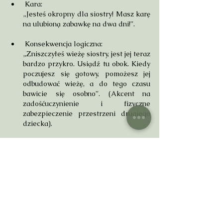
 Kara: 
„Jesteś okropny dla siostry! Masz karę 
na ulubioną zabawkę na dwa dni!”.
 Konsekwencja logiczna: 
„Zniszczyłeś wieżę siostry, jest jej teraz 
bardzo przykro. Usiądź tu obok. Kiedy 
poczujesz się gotowy, pomożesz jej 
odbudować wieżę, a do tego czasu 
bawicie się osobno”. (Akcent na 
zadośćuczynienie i fizyczne 
zabezpieczenie przestrzeni drugiego 
dziecka).
Zastąpienie kar konsekwencjami wymaga 
od dorosłych dużej pojemności 
emocjonalnej. To my musimy wytrzymać 
frustrację dziecka, nie ulegając pokusie 
„szybkiego uciszenia” go lękiem. Jednak to 
właśnie taka praca kształtuje wewnętrzną 
motywację, samoregulację i prawdziwe 
poczucie odpowiedzialności za własne 