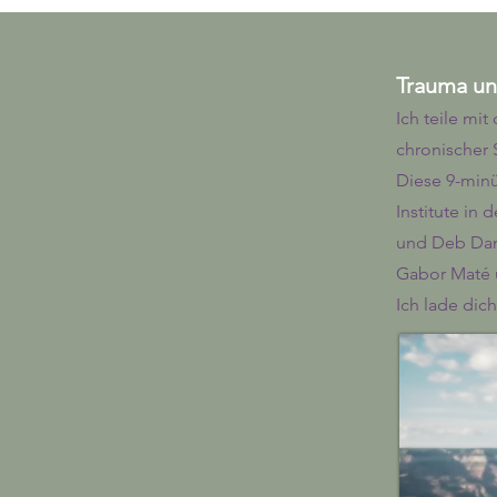
Trauma u
Ich teile mit
chronischer 
Diese 9-min
Institute in
und Deb Dana
Gabor Maté 
Ich lade dic