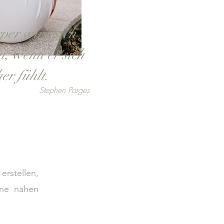
per wird sich
, wenn er sich
her fühlt.
Stephen Porges
erstellen,
ine nahen