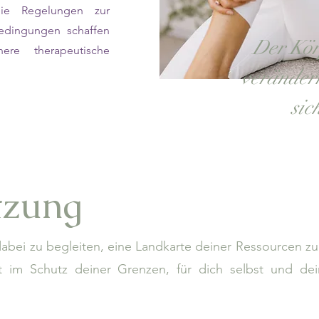
die Regelungen zur
edingungen schaffen
Der Kör
ere therapeutische
verändern
sic
itzung
 dabei zu begleiten, eine Landkarte deiner Ressourcen zu 
st im Schutz deiner Grenzen, für dich selbst und de