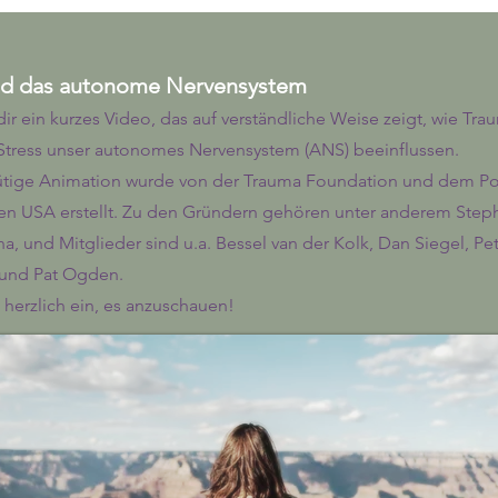
nd das autonome Nervensystem
 dir ein kurzes Video, das auf verständliche Weise zeigt, wie Tr
Stress unser autonomes Nervensystem (ANS) beeinflussen.
ütige Animation wurde von der Trauma Foundation und dem Po
 den USA erstellt. Zu den Gründern gehören unter anderem Ste
, und Mitglieder sind u.a. Bessel van der Kolk, Dan Siegel, Pet
und Pat Ogden.
h herzlich ein, es anzuschauen!