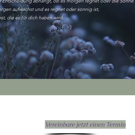
er Entscheidung abhängt, ob es morgen regnet oder die Sonne 
rgen aufwachst und es regnet oder sonnig ist,
t, die es für dich haben wird.
0080
alicjaosio@gmail.com
Auf
Vereinbare jetzt einen Termin