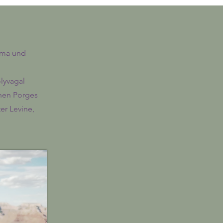
auma und
lyvagal
phen Porges
er Levine,