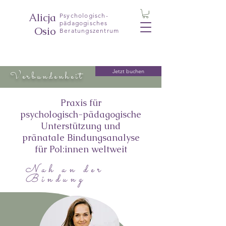
Alicja
Psychologisch-
pädagogisches
Osio
Beratungszentrum
Jetzt buchen
Verbundenheit
Praxis für
psychologisch-pädagogische
Unterstützung und
pränatale Bindungsanalyse
für Pol:innen weltweit
Nah an der
Bindung