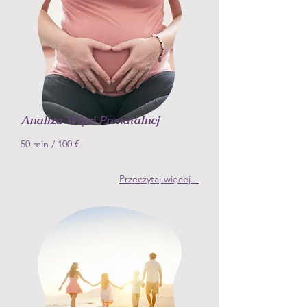
Analiza Więzi Prenatalnej
50 min
/ 10
0 €
Przeczytaj więcej
...