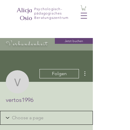
Alicja
Psychologisch-
pädagogisches
Osio
Beratungszentrum
Jetzt buchen
Verbundenheit
Weitere Optionen
Folgen
vertos1996
vertos1996