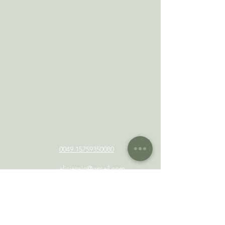
0049 15759350080
alicjaosio@gmail.com
Auf Instagram folgen
Vereinbare jetzt einen Termin