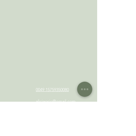
0049 15759350080
alicjaosio@gmail.com
Obserwuj mnie na IG
Umów się teraz