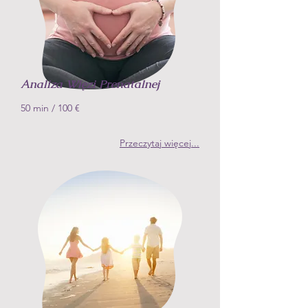
Analiza Więzi Prenatalnej
50 min
/ 10
0 €
Przeczytaj więcej
...