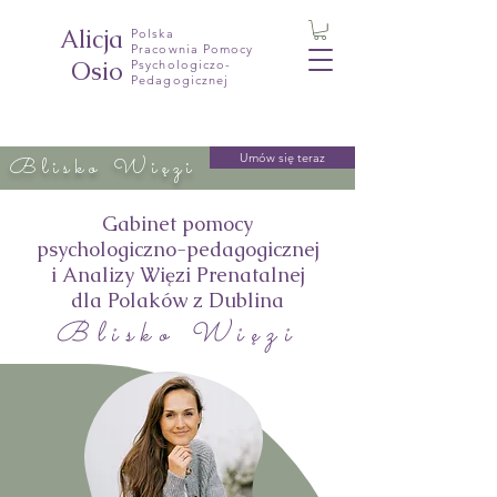
Alicja
Polska
Pracownia Pomocy
Osio
Psychologiczo-
Pedagogicznej
Umów się teraz
Blisko Więzi
Gabinet pomocy
psychologiczno-pedagogicznej
i Analizy Więzi Prenatalnej
dla Polaków z Dublina
Blisko Więzi