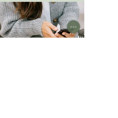
Pierwsze spotkanie
"Jak przygotować się do spotkania?" To
częste pytanie, które słyszę od Klientów
przed pierwszym spotkaniem. Korzystając
ze wsparcia psychologicznego, Klienci
dzielą się wydarzeniami ze swojego życia.