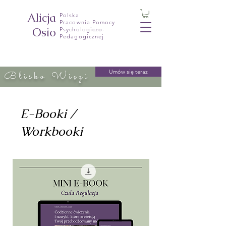
Alicja
Polska
Pracownia Pomocy
Osio
Psychologiczo-
Pedagogicznej
Umów się teraz
Blisko Więzi
E-Booki /
Workbooki