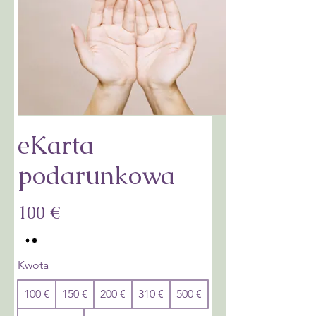
eKarta
podarunkowa
100 €
Kwota
100 €
150 €
200 €
310 €
500 €