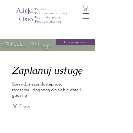
Alicja
Polska
Pracownia Pomocy
Osio
Psychologiczo-
Pedagogicznej
Umów się teraz
Blisko Więzi
Zaplanuj usługę
Sprawdź naszą dostępność i
zarezerwuj dogodną dla siebie datę i
godzinę
Filtruj